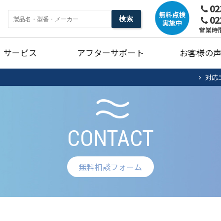
02
02
営業時間
サービス
アフターサポート
お客様の
対応
ンク
暖房機器
ガ
CONTACT
燥機
トイレリフォーム
キ
無料相談フォーム
ホームタンク清掃・点検
エアコン清掃・点検
住宅用太陽光
法
ュート
蓄電池システム
蓄