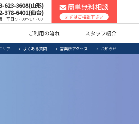
3-623-3608(山形)
簡単無料相談
2-378-6401(仙台)
まずはご相談下さい
 平日 9：00～17：00
声
ご利用の流れ
スタッフ紹介
エリア
よくある質問
営業所アクセス
お知らせ
スコンロ
家庭用エアコン
ッチンリフォーム
食洗機
暖房機清掃・点検
人用太陽光
お役立ち商品
電池システム