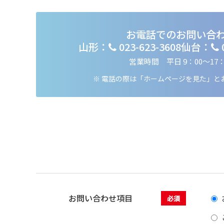
セール品
お電話でのお問い合
山形：
023-623-3608
仙台：
営業時間 平日 9：00～17：
※ 電話の際は「ホームページを見た」
と
お問い合わせ項目
必須