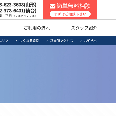
3-623-3608(山形)
簡単無料相談
2-378-6401(仙台)
スコンロ
家庭用エアコン
まずはご相談下さい
 平日 9：00～17：00
声
ご利用の流れ
スタッフ紹介
ッチンリフォーム
食洗機
エリア
よくある質問
営業所アクセス
お知らせ
暖房機清掃・点検
人用太陽光
お役立ち商品
スコンロ
家庭用エアコン
電池システム
ッチンリフォーム
食洗機
暖房機清掃・点検
人用太陽光
お役立ち商品
電池システム