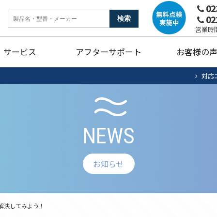
02
02
ンク
暖房機器
ガ
営業時間
サービス
アフターサポート
お客様の
燥機
トイレリフォーム
キ
対応
ホームタンク清掃・点検
エアコン清掃・点検
住宅用太陽光
法
ュート
ンク
暖房機器
ガ
蓄電池システム
蓄
NEWS
燥機
トイレリフォーム
キ
ホームタンク清掃・点検
お知らせ
エアコン清掃・点検
住宅用太陽光
法
ュート
蓄電池システム
蓄
解決してみよう！