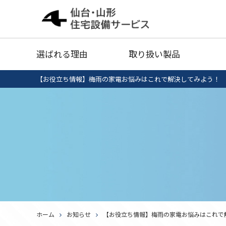
給湯器
灯油タ
選ばれる理由
取り扱い製品
業務用エアコン
衣類乾
【お役立ち情報】梅雨の家電お悩みはこれで解決してみよう！
給湯器清掃・点検
IHクッキング
エコキ
給湯器
灯油タ
ヒーター
セール品
業務用エアコン
衣類乾
給湯器清掃・点検
IHクッキング
エコキ
ヒーター
ホーム
お知らせ
【お役立ち情報】梅雨の家電お悩みはこれで