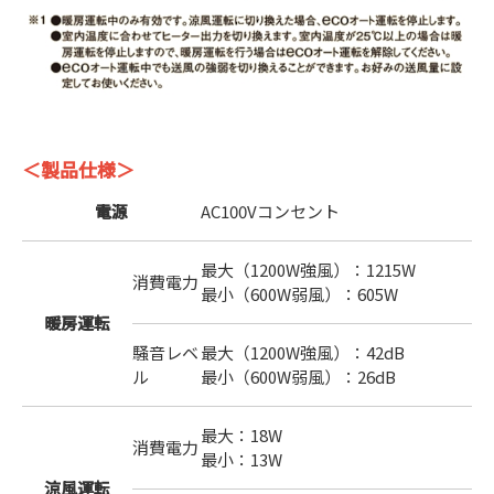
＜製品仕様＞
電源
AC100Vコンセント
最大（1200W強風）：1215W
消費電力
最小（600W弱風）：605W
暖房運転
騒音レベ
最大（1200W強風）：42dB
ル
最小（600W弱風）：26dB
最大：18W
消費電力
最小：13W
涼風運転