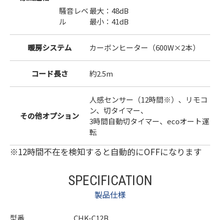
騒音レベ
最大：48dB
ル
最小：41dB
暖房システム
カーボンヒーター（600W×2本）
コード長さ
約2.5m
人感センサー（12時間※）、リモコ
ン、切タイマー、
その他オプション
3時間自動切タイマー、ecoオート運
転
※12時間不在を検知すると自動的にOFFになります
SPECIFICATION
製品仕様
型番
CHK-C12B