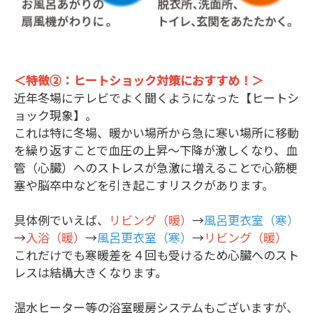
＜特徴②：ヒートショック対策におすすめ！＞
近年冬場にテレビでよく聞くようになった【ヒートシ
ョック現象】。
これは特に冬場、暖かい場所から急に寒い場所に移動
を繰り返すことで血圧の上昇～下降が激しくなり、血
管（心臓）へのストレスが急激に増えることで心筋梗
塞や脳卒中などを引き起こすリスクがあります。
具体例でいえば、
リビング（暖）
→
風呂更衣室（寒）
→
入浴（暖）
→
風呂更衣室（寒）
→
リビング（暖）
これだけでも寒暖差を４回も受けるため心臓へのスト
レスは結構大きくなります。
温水ヒーター等の浴室暖房システムもございますが、