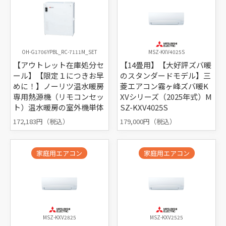
OH-G1706YPBL_RC-7111M_SET
MSZ-KXV4025S
【アウトレット在庫処分セ
【14畳用】【大好評ズバ暖
ール】【限定１につきお早
のスタンダードモデル】三
めに！】ノーリツ温水暖房
菱エアコン霧ヶ峰ズバ暖K
専用熱源機（リモコンセッ
XVシリーズ（2025年式）M
ト）温水暖房の室外機単体
SZ-KXV4025S
172,183円（税込）
179,000円（税込）
家庭用エアコン
家庭用エアコン
MSZ-KXV2825
MSZ-KXV2525