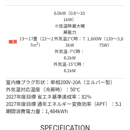
6.0kW（0.8～10.
1kW）
※低温時最大暖
房能力
13～17畳（22～2
外気温2℃時：7.
1,600W（120～3,6
暖房
2
7m
）
3kW
75W）
外気温-7℃時：
6.2kW
外気温-15℃時：
6.1kW
室内機プラグ形状：単相200V-20A（エルバー型）
外気温対応温度（冷房時）：50℃
2027年度目標 省エネ基準達成率：82％
2027年度目標 通年エネルギー変換効率（APF）：5.1
期間消費電力量：1,484kWh
SPECIFICATION