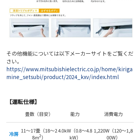
その他機能については以下メーカーサイトをご覧くだ
さい。
https://www.mitsubishielectric.co.jp/home/kiriga
mine_setsubi/product/2024_kxv/index.html
【運転仕様】
畳数（目安）
能力
消費電力
11～17畳（18～2
4.0kW（0.8～4.8
1,220W（120～1,8
冷房
2
8m
）
kW）
00W）