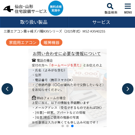
MENU
取り扱い製品
サービス
三菱エアコン霧ヶ峰ズバ暖KXVシリーズ（2025年式）MSZ-KXV4025S
家庭用エアコン
暖房機器