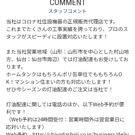
COMMENT
スタッフコメント
当社はコロナ社住設機器の正規販売代理店です。
これまでたくさんの工事実績を誇っており、プロのス
タッフがスピーディに設置対応いたします！
また当社営業地域（山形：山形市を中心とした村山地
方、仙台：仙台市周辺）では灯油配達もお受けしてお
ります。
ホームタンクはもちろんポリ缶単位でももちろんO
K！マンション住まいの方も対応いたします！
ぜひ今シーズンの灯油配達のご注文は当社で！
灯油配達に関しては電話のほか、以下Web予約が便
利です！
（Web予約は24時間受付：営業時間外は翌営業日に
応対いたします）
Web予約 http://chiyodashoji.co.jp/business/deliv