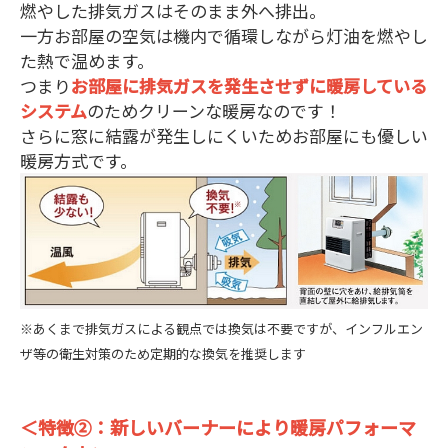
燃やした排気ガスはそのまま外へ排出。
一方お部屋の空気は機内で循環しながら灯油を燃やし
た熱で温めます。
つまり
お部屋に排気ガスを発生させずに暖房している
システム
のためクリーンな暖房なのです！
さらに窓に結露が発生しにくいためお部屋にも優しい
暖房方式です。
※あくまで排気ガスによる観点では換気は不要ですが、インフルエン
ザ等の衛生対策のため定期的な換気を推奨します
＜特徴②：新しいバーナーにより暖房パフォーマ