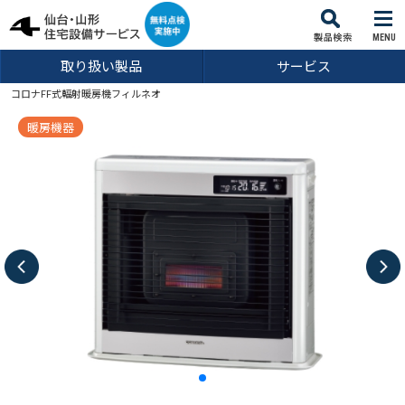
MENU
取り扱い製品
サービス
コロナFF式輻射暖房機フィルネオ
暖房機器