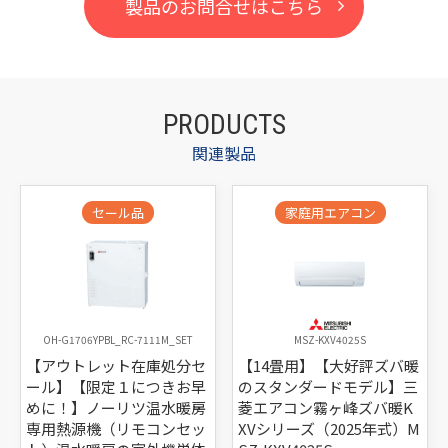
製品のお問合せはこちら
PRODUCTS
関連製品
セール品
家庭用エアコン
OH-G1706YPBL_RC-7111M_SET
MSZ-KXV4025S
【アウトレット在庫処分セ
【14畳用】【大好評ズバ暖
ール】【限定１につきお早
のスタンダードモデル】三
めに！】ノーリツ温水暖房
菱エアコン霧ヶ峰ズバ暖K
専用熱源機（リモコンセッ
XVシリーズ（2025年式）M