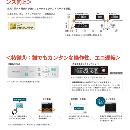
ンス向上＞
＜特徴③：誰でもカンタンな操作性、エコ運転＞