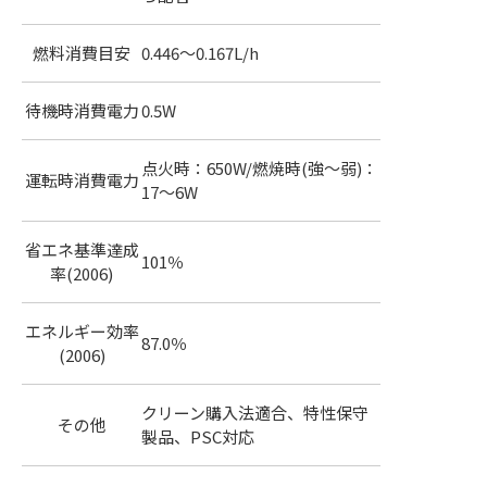
燃料消費目安
0.446～0.167L/h
待機時消費電力
0.5W
点火時：650W/燃焼時(強～弱)：
運転時消費電力
17～6W
省エネ基準達成
101％
率(2006)
エネルギー効率
87.0％
(2006)
クリーン購入法適合、特性保守
その他
製品、PSC対応