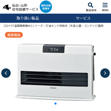
MENU
取り扱い製品
サービス
コロナFF温風暖房機WGシリーズ・灯油タンク供給式（木造11畳・コンクリ17畳用）FF-WG40SK
暖房機器