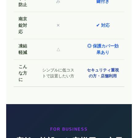
み
鍵付き
防止
南京
錠対
✕
✔ 対応
応
凍結
◎ 保護カバー効
△
軽減
果あり
こん
シンプルに低コス
セキュリティ重視
な方
トで設置したい方
の方・店舗利用
に
FOR BUSINESS