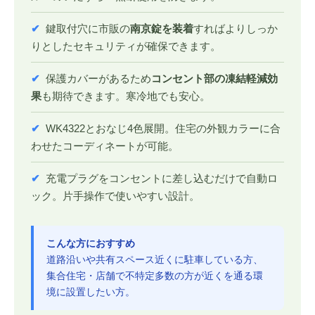
✔
鍵取付穴に市販の
南京錠を装着
すればよりしっか
りとしたセキュリティが確保できます。
✔
保護カバーがあるため
コンセント部の凍結軽減効
果
も期待できます。寒冷地でも安心。
✔
WK4322とおなじ4色展開。住宅の外観カラーに合
わせたコーディネートが可能。
✔
充電プラグをコンセントに差し込むだけで自動ロ
ック。片手操作で使いやすい設計。
こんな方におすすめ
道路沿いや共有スペース近くに駐車している方、
集合住宅・店舗で不特定多数の方が近くを通る環
境に設置したい方。