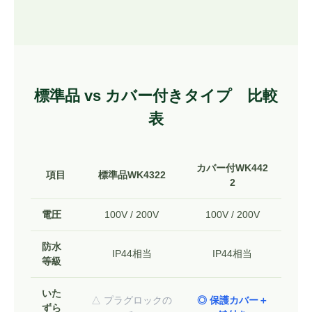
標準品 vs カバー付きタイプ 比較
表
カバー付WK442
項目
標準品WK4322
2
電圧
100V / 200V
100V / 200V
防水
IP44相当
IP44相当
等級
いた
△ プラグロックの
◎ 保護カバー＋
ずら