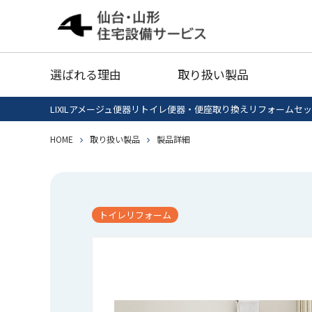
給湯器
灯油タ
選ばれる理由
取り扱い製品
業務用エアコン
衣類乾
LIXILアメージュ便器リトイレ便器・便座取り換えリフォームセ
給湯器清掃・点検
IHクッキング
HOME
取り扱い製品
製品詳細
エコキ
給湯器
灯油タ
ヒーター
セール品
業務用エアコン
衣類乾
トイレリフォーム
給湯器清掃・点検
IHクッキング
エコキ
ヒーター