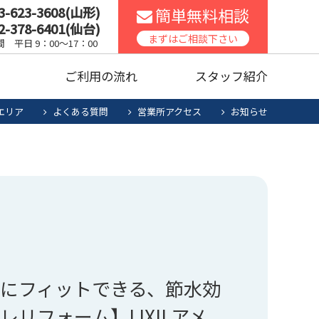
3-623-3608(山形)
簡単無料相談
2-378-6401(仙台)
スコンロ
家庭用エアコン
まずはご相談下さい
 平日 9：00～17：00
声
ご利用の流れ
スタッフ紹介
ッチンリフォーム
食洗機
エリア
よくある質問
営業所アクセス
お知らせ
暖房機清掃・点検
人用太陽光
お役立ち商品
スコンロ
家庭用エアコン
電池システム
ッチンリフォーム
食洗機
暖房機清掃・点検
人用太陽光
お役立ち商品
電池システム
にフィットできる、節水効
リフォーム】LIXILアメ