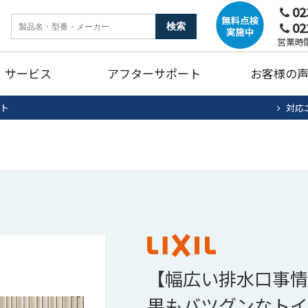
02
02
ンク
暖房機器
ガ
営業時間
サービス
アフターサポート
お客様の
燥機
トイレリフォーム
キ
ット
対応
ホームタンク清掃・点検
エアコン清掃・点検
住宅用太陽光
法
ュート
ンク
暖房機器
ガ
蓄電池システム
蓄
燥機
トイレリフォーム
キ
ホームタンク清掃・点検
エアコン清掃・点検
住宅用太陽光
法
ュート
蓄電池システム
蓄
【幅広い排水口事情
果もバツグンなトイレ