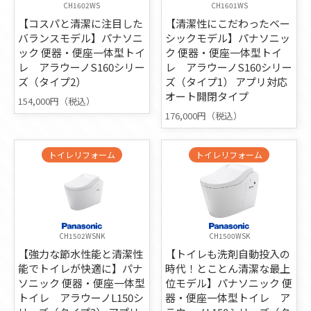
CH1602WS
CH1601WS
【コスパと清潔に注目した
【清潔性にこだわったベー
バランスモデル】パナソニ
シックモデル】パナソニッ
ック 便器・便座一体型トイ
ク 便器・便座一体型トイ
レ アラウーノS160シリー
レ アラウーノS160シリー
ズ（タイプ2）
ズ（タイプ1） アプリ対応
オート開閉タイプ
154,000円（税込）
176,000円（税込）
トイレリフォーム
トイレリフォーム
CH1502WSNK
CH1500WSK
【強力な節水性能と清潔性
【トイレも洗剤自動投入の
能でトイレが快適に】パナ
時代！とことん清潔な最上
ソニック 便器・便座一体型
位モデル】パナソニック 便
トイレ アラウーノL150シ
器・便座一体型トイレ ア