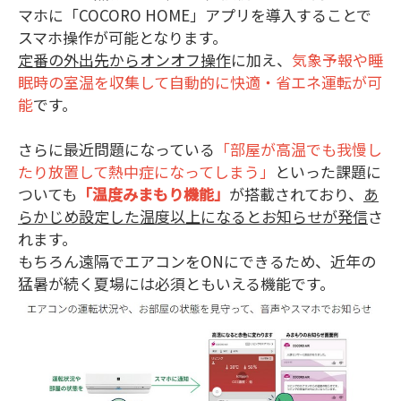
マホに「COCORO HOME」アプリを導入することで
スマホ操作が可能となります。
定番の外出先からオンオフ操作
に加え、
気象予報や睡
眠時の室温を収集して自動的に快適・省エネ運転が可
能
です。
さらに最近問題になっている
「部屋が高温でも我慢し
たり放置して熱中症になってしまう」
といった課題に
ついても
「温度みまもり機能」
が搭載されており、
あ
らかじめ設定した温度以上になるとお知らせが発信
さ
れます。
もちろん遠隔でエアコンをONにできるため、近年の
猛暑が続く夏場には必須ともいえる機能です。