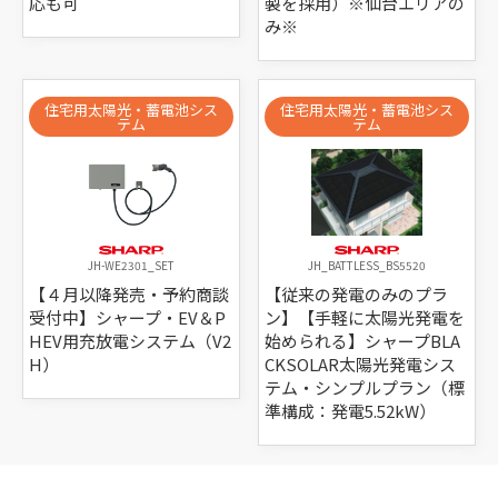
応も可
製を採用）※仙台エリアの
み※
住宅用太陽光・蓄電池シス
住宅用太陽光・蓄電池シス
テム
テム
JH-WE2301_SET
JH_BATTLESS_BS5520
【４月以降発売・予約商談
【従来の発電のみのプラ
受付中】シャープ・EV＆P
ン】【手軽に太陽光発電を
HEV用充放電システム（V2
始められる】シャープBLA
H）
CKSOLAR太陽光発電シス
テム・シンプルプラン（標
準構成：発電5.52kW）