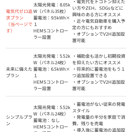
・電気代をトコトン抑えた
太陽光発電：8.05k
い方やZEH、SDGsなどに
電気代ゼロ追
W（パネル35枚）
興味のある方にオススメ
求プラン
蓄電池：9.5kWh×
・近々電気自動車を購入予
（当ページで
１
定の方にもおすすめ
す）
HEMSコントロー
・オプションでV2H追加設
ラー設置
置可能
太陽光発電：5.52k
・補助金も活かし初期投資
W（パネル24枚）
を抑えたい方にオススメ
未来に備えた
蓄電池：6.5kWh×
・将来的に蓄電池をもう１
プラン
１
つ追加設置できる
HEMSコントロー
・オプションでV2H追加設
ラー設置
置可能
・蓄電池がない従来の発電
太陽光発電：5.52k
スタイル
W（パネル24枚）
シンプルプラ
・発電量の半分を家庭で消
蓄電池：なし
ン
費、残りを売電
HEMSコントロー
・導入後に蓄電池の追加設