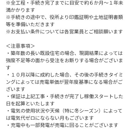
※全工程・手続き完了までに目安で約６か月～１年未
満かかります
※手続きの途中で、役所より印鑑証明や土地証明書類
等を準備いただきます
※お支払い条件については各営業員とご相談願います
＜注意事項＞
・築年数の長い既設住宅の場合、現調結果によっては
強度不足等の面から受注をお断りする場合がございま
す
・１０月以降に成約した場合、その後の手続きタイミ
ングによっては売電単価が翌年度基準になる場合がご
ざいます
・保証は上記工事・手続きが完了し稼働スタートした
日を起算といたします
・電気の使用状況や天候（特に冬シーズン）によって
は電気代ゼロにならない月もございます
・充電中も一部発電が売電に回ることがございます