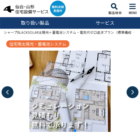
MENU
取り扱い製品
サービス
シャープBLACKSOLAR太陽光＋蓄電池システム・電気代ゼロ追求プラン（標準構成：発電8.05kW＋蓄電9.5kWh）
住宅用太陽光・蓄電池システム