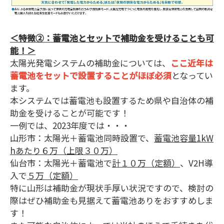
＜特徴②：蓄電池とセットで補助金を受けることも可
能！＞
太陽光発電システムの補助金については、
ここ近年は
蓄電池をセットで設置することがほぼ必須
となってい
ます。
本システムでは蓄電池も設置するため県や自治体の補
助金を受けることが可能です！
一例では、2023年度では・・・
山形市：太陽光＋蓄電池同時設置で、
蓄電池容量1kW
hあたり６万（上限３０万）
仙台市：太陽光＋蓄電池で
計１０万（定額）
、V2H導
入で
５万（定額）
特に山形は補助金が現状手厚い状況ですので、検討の
際はぜひ補助金も見据えて蓄電池ありをおすすめしま
す！