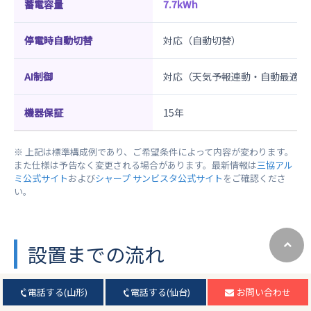
蓄電容量
7.7kWh
停電時自動切替
対応（自動切替）
AI制御
対応（天気予報連動・自動最適化
機器保証
15年
※ 上記は標準構成例であり、ご希望条件によって内容が変わります。
また仕様は予告なく変更される場合があります。最新情報は
三協アル
ミ公式サイト
および
シャープ サンビスタ公式サイト
をご確認くださ
い。
設置までの流れ
電話する(山形)
電話する(仙台)
お問い合わせ
お問い合わせ・ご相談