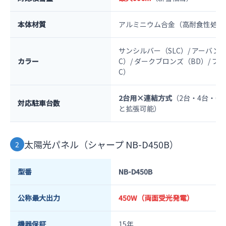
本体材質
アルミニウム合金（高耐食性処理
サンシルバー（SLC）/ アーバン
カラー
C）/ ダークブロンズ（BD）/ ブ
C）
2台用×連結方式
（2台・4台・6
対応駐車台数
と拡張可能）
太陽光パネル（シャープ NB-D450B）
2
型番
NB-D450B
公称最大出力
450W（両面受光発電）
機器保証
15年