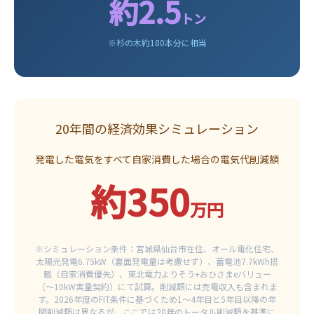
約2.5
トン
※杉の木約180本分に相当
20年間の経済効果シミュレーション
発電した電気をすべて自家消費した場合の電気代削減額
約350
万円
※シミュレーション条件：宮城県仙台市在住、オール電化住宅、
太陽光発電6.75kW（裏面発電量は考慮せず）、蓄電池7.7kWh搭
載（自家消費優先）、東北電力よりそう+おひさまeバリュー
（～10kW実量契約）にて試算。削減額には売電収入も含まれま
す。2026年度のFIT条件に基づくため1～4年目と5年目以降の年
間削減額は異なるが、ここでは20年のトータル削減額を基準に