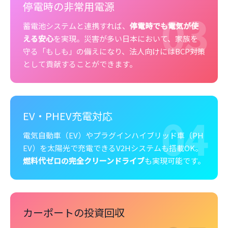
停電時の非常用電源
03
蓄電池システムと連携すれば、
停電時でも電気が使
える安心
を実現。災害が多い日本において、家族を
守る「もしも」の備えになり、法人向けにはBCP対策
として貢献することができます。
04
EV・PHEV充電対応
電気自動車（EV）やプラグインハイブリッド車（PH
EV）を太陽光で充電できるV2Hシステムも搭載OK。
燃料代ゼロの完全クリーンドライブ
も実現可能です。
カーポートの投資回収