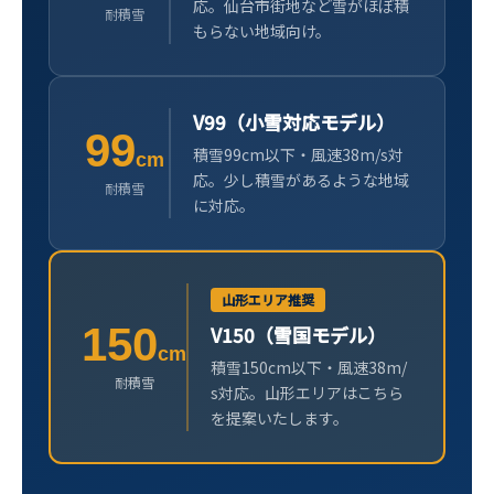
応。仙台市街地など雪がほぼ積
耐積雪
もらない地域向け。
V99（小雪対応モデル）
99
積雪99cm以下・風速38m/s対
cm
応。少し積雪があるような地域
耐積雪
に対応。
山形エリア推奨
150
V150（雪国モデル）
cm
積雪150cm以下・風速38m/
耐積雪
s対応。山形エリアはこちら
を提案いたします。