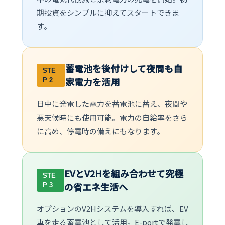
期投資をシンプルに抑えてスタートできま
す。
蓄電池を後付けして夜間も自
STE
家電力を活用
P 2
日中に発電した電力を蓄電池に蓄え、夜間や
悪天候時にも使用可能。電力の自給率をさら
に高め、停電時の備えにもなります。
EVとV2Hを組み合わせて究極
STE
の省エネ生活へ
P 3
オプションのV2Hシステムを導入すれば、EV
車を走る蓄電池として活用。E-portで発電し