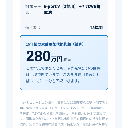
対象モデ
E-port V（2台用）＋7.7kWh蓄
ル
電池
運用期間
15年間
15年間の累計電気代節約額（試算）
280
万円
相当
この地点で少なくとも太陽光発電部分の投資
は回収できています。このまま運用を続けれ
ばカーポート分も回収できます。
【シミュレーション条件】計算には2025年度の金額・制度を採
用。電気プランはよりそう＋おひさまeバリュー（実量契約）
を適用。7.7kWhの蓄電池を設置し、余剰電力は原則売電とす
る。買取単価が高い1〜4年目は余剰売電を積極的に行う前提で
試算。実際の節約額は設置環境・使用状況・電気料金の変動等