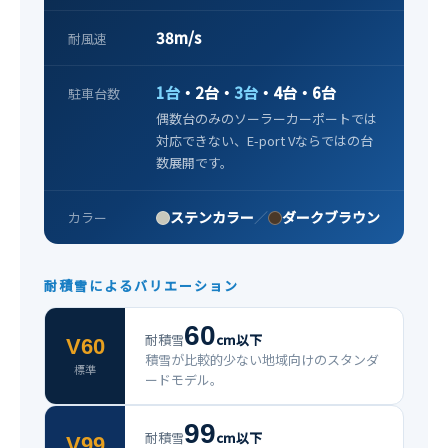
38m/s
耐風速
1台
・2台・
3台
・4台・6台
駐車台数
偶数台のみのソーラーカーポートでは
対応できない、E-port Vならではの台
数展開です。
ステンカラー
／
ダークブラウン
カラー
耐積雪によるバリエーション
60
耐積雪
cm以下
V60
積雪が比較的少ない地域向けのスタンダ
標準
ードモデル。
99
耐積雪
cm以下
V99