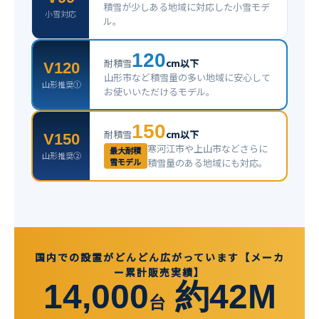
積雪が少しある地域に対応した小雪モデ
小雪対応
ル。
120
耐積雪
cm以下
V120
山形市など積雪量の多い地域に安心して
山形推奨①
お使いいただけるモデル。
150
耐積雪
cm以下
V150
寒河江市や上山市などさらに
最大耐積
山形推奨②
雪モデル
積雪量のある地域にも対応。
国内での設置がどんどん広がっています【メーカ
ー累計販売実績】
14,000
約42M
台