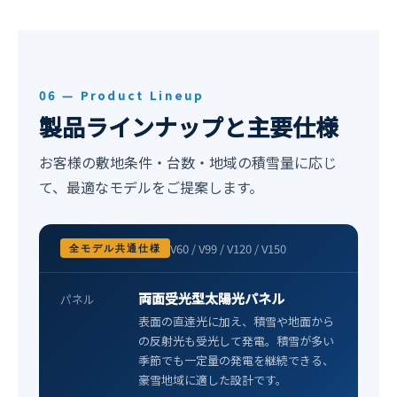
06 — Product Lineup
製品ラインナップと主要仕様
お客様の敷地条件・台数・地域の積雪量に応じ
て、最適なモデルをご提案します。
V60 / V99 / V120 / V150
全モデル共通仕様
両面受光型太陽光パネル
パネル
表面の直達光に加え、積雪や地面から
の反射光も受光して発電。積雪が多い
季節でも一定量の発電を継続できる、
豪雪地域に適した設計です。