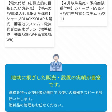
【電気代ゼロを徹底的に目
【４月以降発売・予約商談
指したい方必見】【将来の
受付中】シャープ・EV＆P
EV車購入も見据えた構成】
HEV用充放電システム（V2
シャープBLACKSOLAR太陽
H）
光＋蓄電池システム・電気
代ゼロ追求プラン（標準構
成：発電8.05kW＋蓄電9.5k
Wh）
地域に根ざした販売・設置の実績が豊富
です。
資格を持った技術者が無料でお使いの機器をスピード診
断いたします。
消耗品の管理もお任せください。