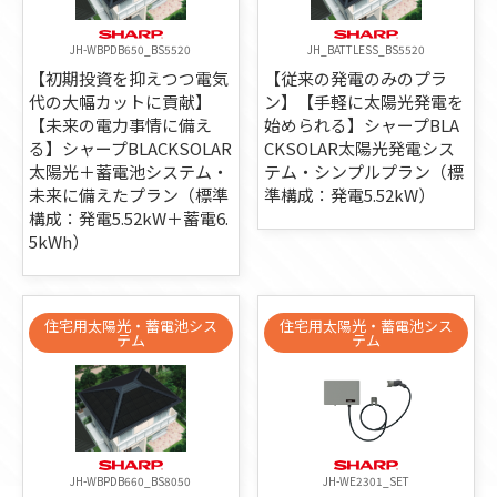
JH-WBPDB650_BS5520
JH_BATTLESS_BS5520
【初期投資を抑えつつ電気
【従来の発電のみのプラ
代の大幅カットに貢献】
ン】【手軽に太陽光発電を
【未来の電力事情に備え
始められる】シャープBLA
る】シャープBLACKSOLAR
CKSOLAR太陽光発電シス
太陽光＋蓄電池システム・
テム・シンプルプラン（標
未来に備えたプラン（標準
準構成：発電5.52kW）
構成：発電5.52kW＋蓄電6.
5kWh）
住宅用太陽光・蓄電池シス
住宅用太陽光・蓄電池シス
テム
テム
JH-WBPDB660_BS8050
JH-WE2301_SET