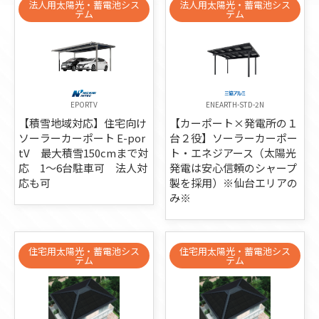
法人用太陽光・蓄電池シス
法人用太陽光・蓄電池シス
テム
テム
EPORTV
ENEARTH-STD-2N
【積雪地域対応】住宅向け
【カーポート×発電所の１
ソーラーカーポート E-por
台２役】ソーラーカーポー
tV 最大積雪150cmまで対
ト・エネジアース（太陽光
応 1～6台駐車可 法人対
発電は安心信頼のシャープ
応も可
製を採用）※仙台エリアの
み※
住宅用太陽光・蓄電池シス
住宅用太陽光・蓄電池シス
テム
テム