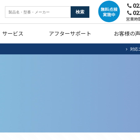
02
02
ンク
暖房機器
ガ
営業時間
サービス
アフターサポート
お客様の
燥機
トイレリフォーム
キ
対応
ホームタンク清掃・点検
エアコン清掃・点検
住宅用太陽光
法
ュート
ンク
暖房機器
ガ
蓄電池システム
蓄
燥機
トイレリフォーム
キ
ホームタンク清掃・点検
エアコン清掃・点検
住宅用太陽光
法
ュート
蓄電池システム
蓄