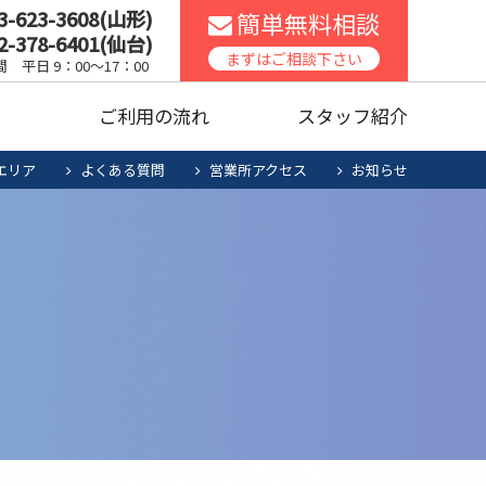
3-623-3608(山形)
簡単無料相談
2-378-6401(仙台)
スコンロ
家庭用エアコン
まずはご相談下さい
 平日 9：00～17：00
声
ご利用の流れ
スタッフ紹介
ッチンリフォーム
食洗機
エリア
よくある質問
営業所アクセス
お知らせ
暖房機清掃・点検
人用太陽光
お役立ち商品
スコンロ
家庭用エアコン
電池システム
ッチンリフォーム
食洗機
暖房機清掃・点検
人用太陽光
お役立ち商品
電池システム