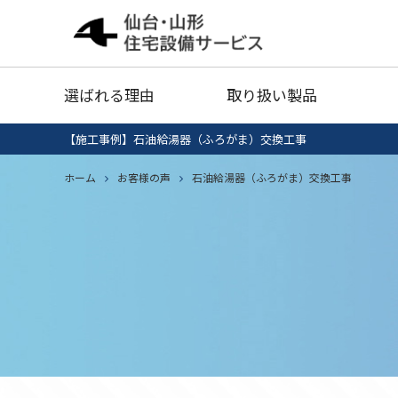
給湯器
灯油タ
選ばれる理由
取り扱い製品
業務用エアコン
衣類乾
【施工事例】石油給湯器（ふろがま）交換工事
給湯器清掃・点検
IHクッキング
ホーム
お客様の声
石油給湯器（ふろがま）交換工事
エコキ
給湯器
灯油タ
ヒーター
セール品
業務用エアコン
衣類乾
給湯器清掃・点検
IHクッキング
エコキ
ヒーター