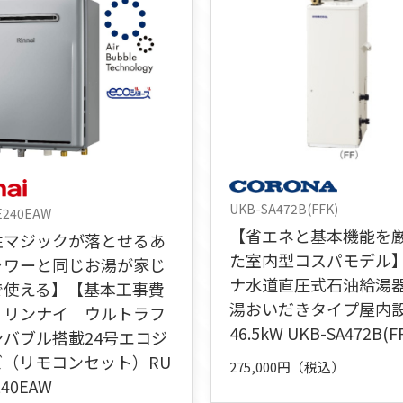
UKB-SA472B(FFK)
E240EAW
【省エネと基本機能を
性マジックが落とせるあ
た室内型コスパモデル
ャワーと同じお湯が家じ
ナ水道直圧式石油給湯
で使える】【基本工事費
湯おいだきタイプ屋内
】リンナイ ウルトラフ
46.5kW UKB-SA472B(F
ンバブル搭載24号エコジ
ズ（リモコンセット）RU
275,000円（税込）
240EAW