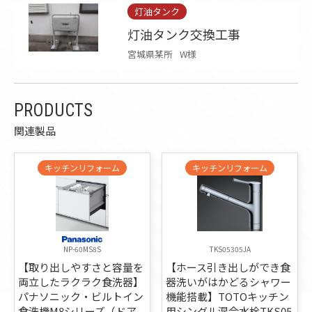
灯油タンク
灯油タンク交換工事
宮城県某所
W様
PRODUCTS
関連製品
キッチンリフォーム
キッチンリフォーム
NP-60MS8S
TKS05305JA
【取り出しやすさと容量を
【ホース引き出しができ食
両立したラクラク食洗器】
器洗いがはかどるシャワー
パナソニック・ビルトイン
機能搭載】TOTOキッチン
食洗機M8シリーズ（ドア
用シングル混合水栓TKS05