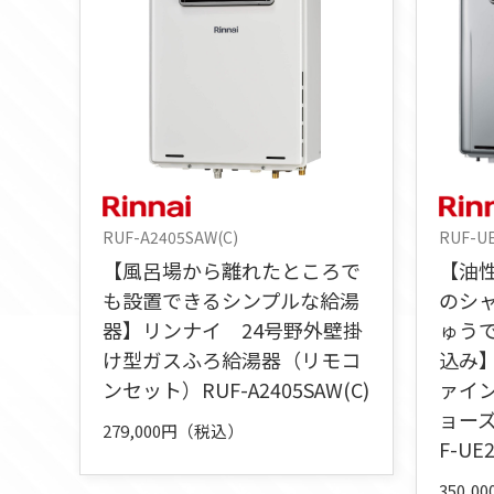
RUF-A2405SAW(C)
RUF-U
【風呂場から離れたところで
【油
も設置できるシンプルな給湯
のシ
器】リンナイ 24号野外壁掛
ゅう
け型ガスふろ給湯器（リモコ
込み
ンセット）RUF-A2405SAW(C)
ァイ
ョー
279,000円（税込）
F-UE
350,