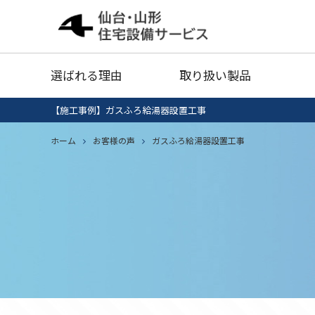
給湯器
灯油タ
選ばれる理由
取り扱い製品
業務用エアコン
衣類乾
【施工事例】ガスふろ給湯器設置工事
給湯器清掃・点検
IHクッキング
ホーム
お客様の声
ガスふろ給湯器設置工事
エコキ
給湯器
灯油タ
ヒーター
セール品
業務用エアコン
衣類乾
給湯器清掃・点検
IHクッキング
エコキ
ヒーター