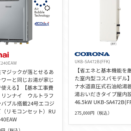
UKB-SA472B(FFK)
E240EAW
【省エネと基本機能を
性マジックが落とせるあ
た室内型コスパモデル
ャワーと同じお湯が家じ
ナ水道直圧式石油給湯
で使える】【基本工事費
湯おいだきタイプ屋内
】リンナイ ウルトラフ
46.5kW UKB-SA472B(F
ンバブル搭載24号エコジ
ズ（リモコンセット）RU
275,000円（税込）
240EAW
000円（税込）