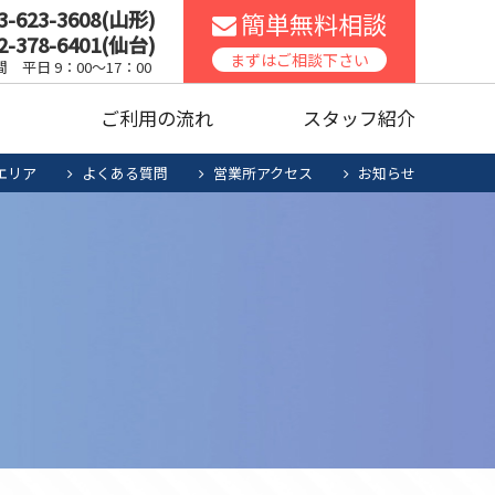
3-623-3608(山形)
簡単無料相談
2-378-6401(仙台)
スコンロ
家庭用エアコン
まずはご相談下さい
 平日 9：00～17：00
声
ご利用の流れ
スタッフ紹介
ッチンリフォーム
食洗機
エリア
よくある質問
営業所アクセス
お知らせ
暖房機清掃・点検
人用太陽光
お役立ち商品
スコンロ
家庭用エアコン
電池システム
ッチンリフォーム
食洗機
暖房機清掃・点検
人用太陽光
お役立ち商品
電池システム