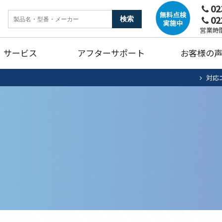
02
02
ンク
暖房機器
ガ
営業時間
サービス
アフターサポート
お客様の
燥機
トイレリフォーム
キ
対応
ホームタンク清掃・点検
エアコン清掃・点検
住宅用太陽光
法
ュート
ンク
暖房機器
ガ
蓄電池システム
蓄
燥機
トイレリフォーム
キ
ホームタンク清掃・点検
エアコン清掃・点検
住宅用太陽光
法
ュート
蓄電池システム
蓄