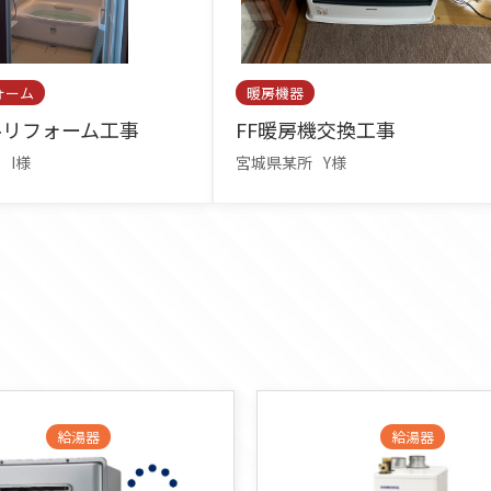
ォーム
暖房機器
ルリフォーム工事
FF暖房機交換工事
I様
宮城県某所
Y様
給湯器
給湯器