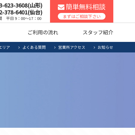
3-623-3608(山形)
簡単無料相談
2-378-6401(仙台)
スコンロ
家庭用エアコン
まずはご相談下さい
 平日 9：00～17：00
声
ご利用の流れ
スタッフ紹介
ッチンリフォーム
食洗機
エリア
よくある質問
営業所アクセス
お知らせ
暖房機清掃・点検
人用太陽光
お役立ち商品
スコンロ
家庭用エアコン
電池システム
ッチンリフォーム
食洗機
暖房機清掃・点検
人用太陽光
お役立ち商品
電池システム