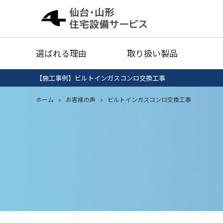
給湯器
灯油タ
選ばれる理由
取り扱い製品
業務用エアコン
衣類乾
【施工事例】ビルトインガスコンロ交換工事
給湯器清掃・点検
IHクッキング
ホーム
お客様の声
ビルトインガスコンロ交換工事
エコキ
給湯器
灯油タ
ヒーター
セール品
業務用エアコン
衣類乾
給湯器清掃・点検
IHクッキング
エコキ
ヒーター