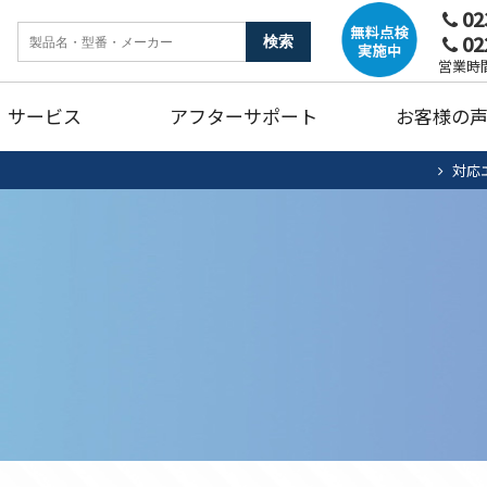
02
02
ンク
暖房機器
ガ
営業時間
サービス
アフターサポート
お客様の
燥機
トイレリフォーム
キ
対応
ホームタンク清掃・点検
エアコン清掃・点検
住宅用太陽光
法
ュート
ンク
暖房機器
ガ
蓄電池システム
蓄
燥機
トイレリフォーム
キ
ホームタンク清掃・点検
エアコン清掃・点検
住宅用太陽光
法
ュート
蓄電池システム
蓄