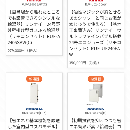
RUF-A2405SAW(C)
RUF-UE240EAW
【風呂場から離れたところ
【油性マジックが落とせる
でも設置できるシンプルな
あのシャワーと同じお湯が
給湯器】リンナイ 24号野
家じゅうで使える】【基本
外壁掛け型ガスふろ給湯器
工事費込み】リンナイ ウ
（リモコンセット）RUF-A
ルトラファインバブル搭載
2405SAW(C)
24号エコジョーズ（リモコ
ンセット）RUF-UE240EA
279,000円（税込）
W
350,000円（税込）
給湯器
給湯器
UKB-SA472B(FFK)
UKB-SA472A(M)
【省エネと基本機能を厳選
【初期投資を抑えつつも省
した室内型コスパモデル】
エネ効果が高い給湯器】コ