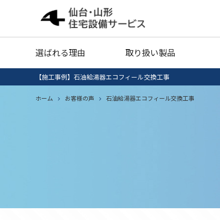
給湯器
灯油タ
選ばれる理由
取り扱い製品
業務用エアコン
衣類乾
【施工事例】石油給湯器エコフィール交換工事
給湯器清掃・点検
IHクッキング
ホーム
お客様の声
石油給湯器エコフィール交換工事
エコキ
給湯器
灯油タ
ヒーター
セール品
業務用エアコン
衣類乾
給湯器清掃・点検
IHクッキング
エコキ
ヒーター