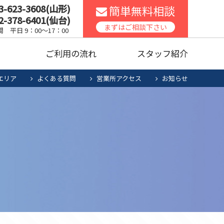
3-623-3608(山形)
簡単無料相談
2-378-6401(仙台)
スコンロ
家庭用エアコン
まずはご相談下さい
 平日 9：00～17：00
声
ご利用の流れ
スタッフ紹介
ッチンリフォーム
食洗機
エリア
よくある質問
営業所アクセス
お知らせ
暖房機清掃・点検
人用太陽光
お役立ち商品
スコンロ
家庭用エアコン
電池システム
ッチンリフォーム
食洗機
暖房機清掃・点検
人用太陽光
お役立ち商品
電池システム