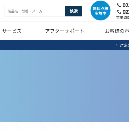
02
02
ンク
暖房機器
ガ
営業時間
サービス
アフターサポート
お客様の
燥機
トイレリフォーム
キ
対応
ホームタンク清掃・点検
エアコン清掃・点検
住宅用太陽光
法
ュート
ンク
暖房機器
ガ
蓄電池システム
蓄
燥機
トイレリフォーム
キ
ホームタンク清掃・点検
エアコン清掃・点検
住宅用太陽光
法
ュート
蓄電池システム
蓄