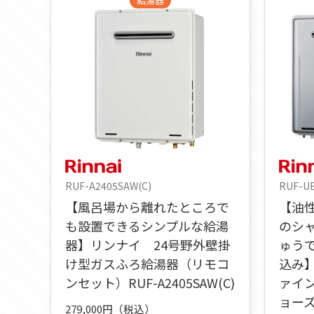
給湯器
RUF-A2405SAW(C)
RUF-U
【風呂場から離れたところで
【油
も設置できるシンプルな給湯
のシ
器】リンナイ 24号野外壁掛
ゅう
け型ガスふろ給湯器（リモコ
込み
ンセット）RUF-A2405SAW(C)
ァイ
ョー
279,000円（税込）