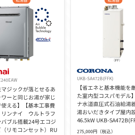
給湯器
給湯器
UKB-SA472B(FFK)
E240EAW
【省エネと基本機能を
性マジックが落とせるあ
た室内型コスパモデル
ャワーと同じお湯が家じ
ナ水道直圧式石油給湯
で使える】【基本工事費
湯おいだきタイプ屋内
】リンナイ ウルトラフ
46.5kW UKB-SA472B(F
ンバブル搭載24号エコジ
ズ（リモコンセット）RU
275,000円（税込）