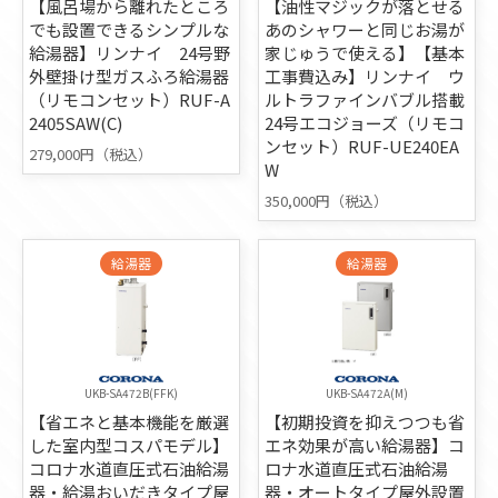
【風呂場から離れたところ
【油性マジックが落とせる
でも設置できるシンプルな
あのシャワーと同じお湯が
給湯器】リンナイ 24号野
家じゅうで使える】【基本
外壁掛け型ガスふろ給湯器
工事費込み】リンナイ ウ
（リモコンセット）RUF-A
ルトラファインバブル搭載
2405SAW(C)
24号エコジョーズ（リモコ
ンセット）RUF-UE240EA
279,000円（税込）
W
350,000円（税込）
給湯器
給湯器
UKB-SA472B(FFK)
UKB-SA472A(M)
【省エネと基本機能を厳選
【初期投資を抑えつつも省
した室内型コスパモデル】
エネ効果が高い給湯器】コ
コロナ水道直圧式石油給湯
ロナ水道直圧式石油給湯
器・給湯おいだきタイプ屋
器・オートタイプ屋外設置