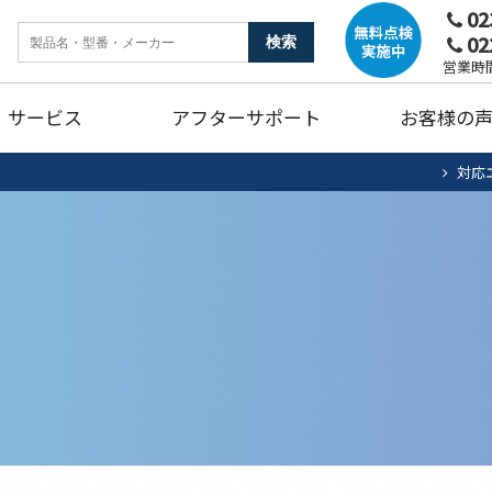
02
02
ンク
暖房機器
ガ
営業時間
サービス
アフターサポート
お客様の
燥機
トイレリフォーム
キ
対応
ホームタンク清掃・点検
エアコン清掃・点検
住宅用太陽光
法
ュート
ンク
暖房機器
ガ
蓄電池システム
蓄
燥機
トイレリフォーム
キ
ホームタンク清掃・点検
エアコン清掃・点検
住宅用太陽光
法
ュート
蓄電池システム
蓄