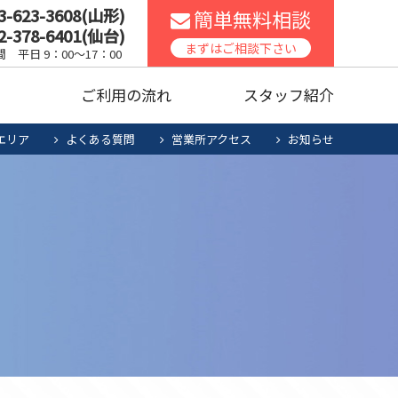
3-623-3608(山形)
簡単無料相談
2-378-6401(仙台)
スコンロ
家庭用エアコン
まずはご相談下さい
 平日 9：00～17：00
声
ご利用の流れ
スタッフ紹介
ッチンリフォーム
食洗機
エリア
よくある質問
営業所アクセス
お知らせ
暖房機清掃・点検
人用太陽光
お役立ち商品
スコンロ
家庭用エアコン
電池システム
ッチンリフォーム
食洗機
暖房機清掃・点検
人用太陽光
お役立ち商品
電池システム