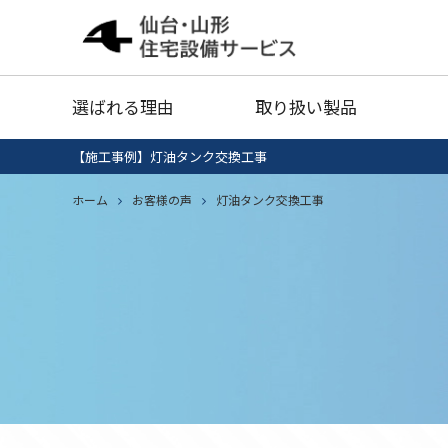
給湯器
灯油タ
選ばれる理由
取り扱い製品
業務用エアコン
衣類乾
【施工事例】灯油タンク交換工事
給湯器清掃・点検
IHクッキング
ホーム
お客様の声
灯油タンク交換工事
エコキ
給湯器
灯油タ
ヒーター
セール品
業務用エアコン
衣類乾
給湯器清掃・点検
IHクッキング
エコキ
ヒーター