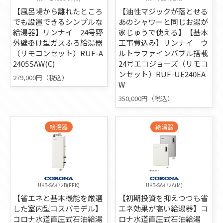
【風呂場から離れたところ
【油性マジックが落とせる
でも設置できるシンプルな
あのシャワーと同じお湯が
給湯器】リンナイ 24号野
家じゅうで使える】【基本
外壁掛け型ガスふろ給湯器
工事費込み】リンナイ ウ
（リモコンセット）RUF-A
ルトラファインバブル搭載
2405SAW(C)
24号エコジョーズ（リモコ
ンセット）RUF-UE240EA
279,000円（税込）
W
350,000円（税込）
給湯器
給湯器
UKB-SA472B(FFK)
UKB-SA472A(M)
【省エネと基本機能を厳選
【初期投資を抑えつつも省
した室内型コスパモデル】
エネ効果が高い給湯器】コ
コロナ水道直圧式石油給湯
ロナ水道直圧式石油給湯