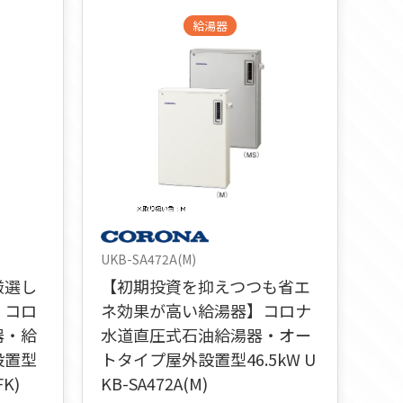
給湯器
UKB-SA472A(M)
厳選し
【初期投資を抑えつつも省エ
】コロ
ネ効果が高い給湯器】コロナ
器・給
水道直圧式石油給湯器・オー
設置型
トタイプ屋外設置型46.5kW U
FK)
KB-SA472A(M)