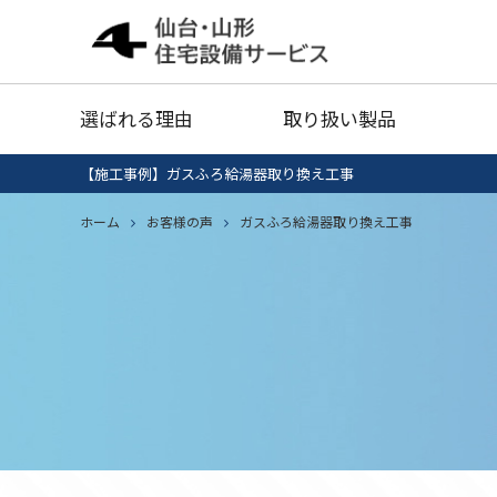
給湯器
灯油タ
選ばれる理由
取り扱い製品
業務用エアコン
衣類乾
【施工事例】ガスふろ給湯器取り換え工事
給湯器清掃・点検
IHクッキング
ホーム
お客様の声
ガスふろ給湯器取り換え工事
エコキ
給湯器
灯油タ
ヒーター
セール品
業務用エアコン
衣類乾
給湯器清掃・点検
IHクッキング
エコキ
ヒーター