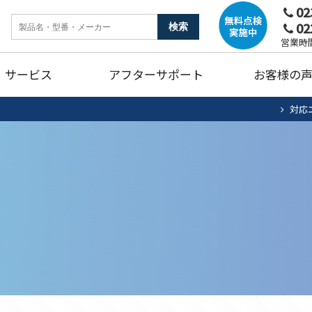
02
02
ンク
暖房機器
ガ
営業時間
サービス
アフターサポート
お客様の
燥機
トイレリフォーム
キ
対応
ホームタンク清掃・点検
エアコン清掃・点検
住宅用太陽光
法
ュート
ンク
暖房機器
ガ
蓄電池システム
蓄
燥機
トイレリフォーム
キ
ホームタンク清掃・点検
エアコン清掃・点検
住宅用太陽光
法
ュート
蓄電池システム
蓄