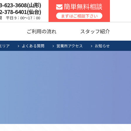
3-623-3608(山形)
簡単無料相談
2-378-6401(仙台)
スコンロ
家庭用エアコン
まずはご相談下さい
 平日 9：00～17：00
声
ご利用の流れ
スタッフ紹介
ッチンリフォーム
食洗機
エリア
よくある質問
営業所アクセス
お知らせ
暖房機清掃・点検
人用太陽光
お役立ち商品
スコンロ
家庭用エアコン
電池システム
ッチンリフォーム
食洗機
暖房機清掃・点検
人用太陽光
お役立ち商品
電池システム