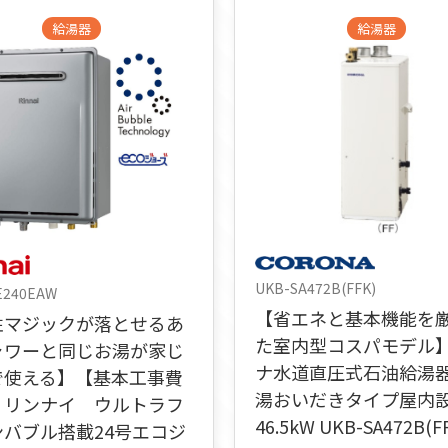
給湯器
給湯器
UKB-SA472B(FFK)
E240EAW
【省エネと基本機能を
性マジックが落とせるあ
た室内型コスパモデル
ャワーと同じお湯が家じ
ナ水道直圧式石油給湯
で使える】【基本工事費
湯おいだきタイプ屋内
】リンナイ ウルトラフ
46.5kW UKB-SA472B(F
ンバブル搭載24号エコジ