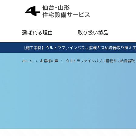
給湯器
灯油タ
選ばれる理由
取り扱い製品
業務用エアコン
衣類乾
【施工事例】ウルトラファインバブル搭載ガス給湯器取り換え
給湯器清掃・点検
IHクッキング
ホーム
お客様の声
ウルトラファインバブル搭載ガス給湯器取
エコキ
給湯器
灯油タ
ヒーター
セール品
業務用エアコン
衣類乾
給湯器清掃・点検
IHクッキング
エコキ
ヒーター