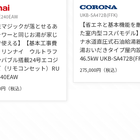
UKB-SA472B(FFK)
E240EAW
【省エネと基本機能を
性マジックが落とせるあ
た室内型コスパモデル
ャワーと同じお湯が家じ
ナ水道直圧式石油給湯
で使える】【基本工事費
湯おいだきタイプ屋内
】リンナイ ウルトラフ
46.5kW UKB-SA472B(F
ンバブル搭載24号エコジ
ズ（リモコンセット）RU
275,000円（税込）
240EAW
000円（税込）