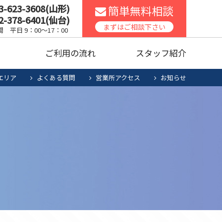
3-623-3608(山形)
簡単無料相談
2-378-6401(仙台)
スコンロ
家庭用エアコン
まずはご相談下さい
 平日 9：00～17：00
声
ご利用の流れ
スタッフ紹介
ッチンリフォーム
食洗機
エリア
よくある質問
営業所アクセス
お知らせ
暖房機清掃・点検
人用太陽光
お役立ち商品
スコンロ
家庭用エアコン
電池システム
ッチンリフォーム
食洗機
暖房機清掃・点検
人用太陽光
お役立ち商品
電池システム