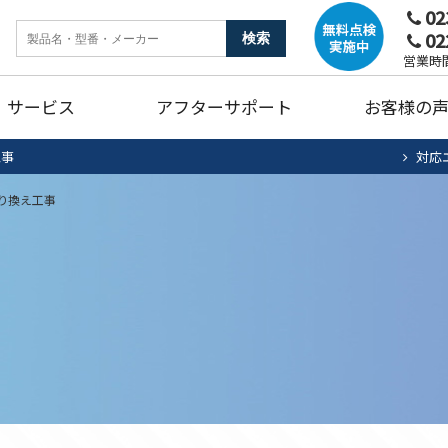
02
02
ンク
暖房機器
ガ
営業時間
サービス
アフターサポート
お客様の
燥機
トイレリフォーム
キ
工事
対応
ホームタンク清掃・点検
エアコン清掃・点検
住宅用太陽光
法
り換え工事
ュート
ンク
暖房機器
ガ
蓄電池システム
蓄
燥機
トイレリフォーム
キ
ホームタンク清掃・点検
エアコン清掃・点検
住宅用太陽光
法
ュート
蓄電池システム
蓄