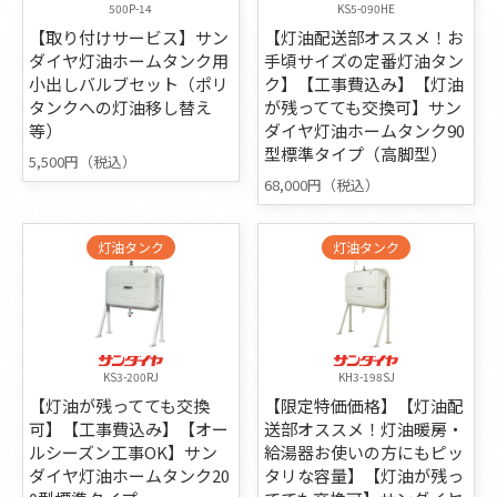
500P-14
KS5-090HE
【取り付けサービス】サン
【灯油配送部オススメ！お
ダイヤ灯油ホームタンク用
手頃サイズの定番灯油タン
小出しバルブセット（ポリ
ク】【工事費込み】【灯油
タンクへの灯油移し替え
が残ってても交換可】サン
等）
ダイヤ灯油ホームタンク90
型標準タイプ（高脚型）
5,500円（税込）
68,000円（税込）
灯油タンク
灯油タンク
KS3-200RJ
KH3-198SJ
【灯油が残ってても交換
【限定特価価格】【灯油配
可】【工事費込み】【オー
送部オススメ！灯油暖房・
ルシーズン工事OK】サン
給湯器お使いの方にもピッ
ダイヤ灯油ホームタンク20
タリな容量】【灯油が残っ