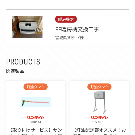
暖房機器
FF暖房機交換工事
宮城県某所
Y様
PRODUCTS
関連製品
灯油タンク
灯油タンク
500P-14
KS5-090HE
【取り付けサービス】サン
【灯油配送部オススメ！お