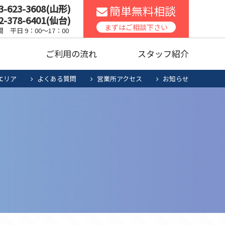
3-623-3608(山形)
簡単無料相談
2-378-6401(仙台)
スコンロ
家庭用エアコン
まずはご相談下さい
 平日 9：00～17：00
声
ご利用の流れ
スタッフ紹介
ッチンリフォーム
食洗機
エリア
よくある質問
営業所アクセス
お知らせ
暖房機清掃・点検
人用太陽光
お役立ち商品
スコンロ
家庭用エアコン
電池システム
ッチンリフォーム
食洗機
暖房機清掃・点検
人用太陽光
お役立ち商品
電池システム