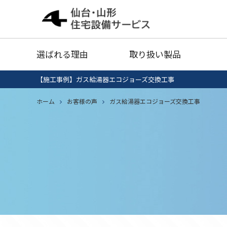
給湯器
灯油タ
選ばれる理由
取り扱い製品
業務用エアコン
衣類乾
【施工事例】ガス給湯器エコジョーズ交換工事
給湯器清掃・点検
IHクッキング
ホーム
お客様の声
ガス給湯器エコジョーズ交換工事
エコキ
給湯器
灯油タ
ヒーター
セール品
業務用エアコン
衣類乾
給湯器清掃・点検
IHクッキング
エコキ
ヒーター