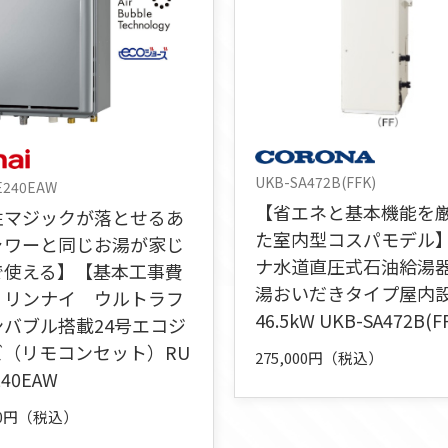
UKB-SA472B(FFK)
E240EAW
【省エネと基本機能を
性マジックが落とせるあ
た室内型コスパモデル
ャワーと同じお湯が家じ
ナ水道直圧式石油給湯
で使える】【基本工事費
湯おいだきタイプ屋内
】リンナイ ウルトラフ
46.5kW UKB-SA472B(F
ンバブル搭載24号エコジ
ズ（リモコンセット）RU
275,000円（税込）
240EAW
000円（税込）