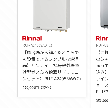
RUF-A2405SAW(C)
RUF-U
【風呂場から離れたところで
【油
も設置できるシンプルな給湯
のシ
器】リンナイ 24号野外壁掛
ゅう
け型ガスふろ給湯器（リモコ
込み
ンセット）RUF-A2405SAW(C)
ァイ
ョー
279,000円（税込）
F-UE
350,