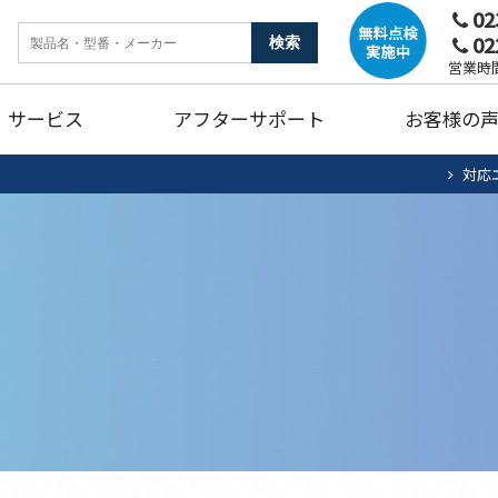
02
02
ンク
暖房機器
ガ
営業時間
サービス
アフターサポート
お客様の
燥機
トイレリフォーム
キ
対応
ホームタンク清掃・点検
エアコン清掃・点検
住宅用太陽光
法
ュート
ンク
暖房機器
ガ
蓄電池システム
蓄
燥機
トイレリフォーム
キ
ホームタンク清掃・点検
エアコン清掃・点検
住宅用太陽光
法
ュート
蓄電池システム
蓄