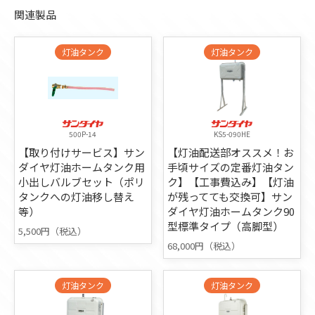
関連製品
灯油タンク
灯油タンク
500P-14
KS5-090HE
【取り付けサービス】サン
【灯油配送部オススメ！お
ダイヤ灯油ホームタンク用
手頃サイズの定番灯油タン
小出しバルブセット（ポリ
ク】【工事費込み】【灯油
タンクへの灯油移し替え
が残ってても交換可】サン
等）
ダイヤ灯油ホームタンク90
型標準タイプ（高脚型）
5,500円（税込）
68,000円（税込）
灯油タンク
灯油タンク