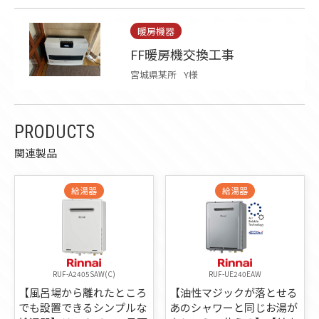
暖房機器
FF暖房機交換工事
宮城県某所
Y様
PRODUCTS
関連製品
給湯器
給湯器
RUF-A2405SAW(C)
RUF-UE240EAW
【風呂場から離れたところ
【油性マジックが落とせる
でも設置できるシンプルな
あのシャワーと同じお湯が