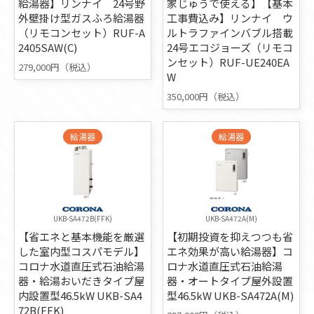
給湯器】リンナイ 24号野
家じゅうで使える】【基本
外壁掛け型ガスふろ給湯器
工事費込み】リンナイ ウ
（リモコンセット）RUF-A
ルトラファインバブル搭載
2405SAW(C)
24号エコジョーズ（リモコ
ンセット）RUF-UE240EA
279,000円（税込）
W
350,000円（税込）
給湯器
給湯器
UKB-SA472B(FFK)
UKB-SA472A(M)
【省エネと基本機能を厳選
【初期投資を抑えつつも省
した室内型コスパモデル】
エネ効果が高い給湯器】コ
コロナ水道直圧式石油給湯
ロナ水道直圧式石油給湯
器・給湯おいだきタイプ屋
器・オートタイプ屋外設置
内設置型46.5kW UKB-SA4
型46.5kW UKB-SA472A(M)
72B(FFK)