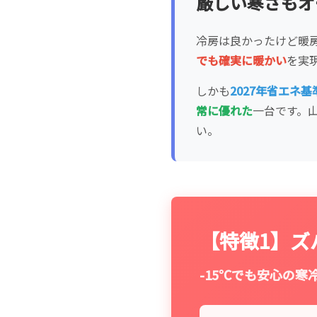
厳しい寒さもオ
冷房は良かったけど暖
でも確実に暖かい
を実
しかも
2027年省エネ基
常に優れた
一台です。
い。
【特徴1】ズ
-15℃でも安心の寒