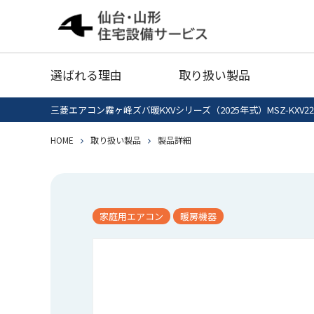
給湯器
灯油タ
選ばれる理由
取り扱い製品
業務用エアコン
衣類乾
三菱エアコン霧ヶ峰ズバ暖KXVシリーズ（2025年式）MSZ-KXV22
給湯器清掃・点検
IHクッキング
HOME
取り扱い製品
製品詳細
エコキ
給湯器
灯油タ
ヒーター
セール品
業務用エアコン
衣類乾
家庭用エアコン
暖房機器
給湯器清掃・点検
IHクッキング
エコキ
ヒーター