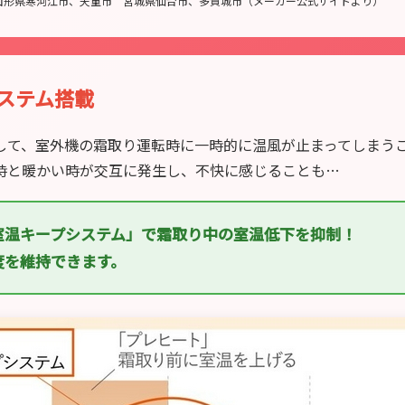
施：山形県寒河江市、天童市 宮城県仙台市、多賀城市（メーカー公式サイトより）
ステム搭載
して、室外機の霜取り運転時に一時的に温風が止まってしまう
時と暖かい時が交互に発生し、不快に感じることも…
室温キープシステム」で霜取り中の室温低下を抑制！
度を維持できます。