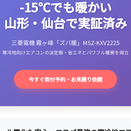
-15℃でも暖かい
山形・仙台で実証済み
三菱電機 霧ヶ峰「ズバ暖」MSZ-KXV2225
寒冷地向けエアコンの決定版・省エネとパワフル暖房を両立
今すぐ取付予約・お見積り依頼