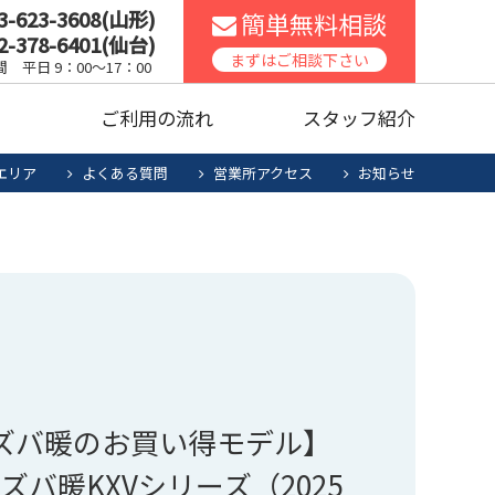
3-623-3608(山形)
簡単無料相談
2-378-6401(仙台)
スコンロ
家庭用エアコン
まずはご相談下さい
 平日 9：00～17：00
声
ご利用の流れ
スタッフ紹介
ッチンリフォーム
食洗機
エリア
よくある質問
営業所アクセス
お知らせ
暖房機清掃・点検
人用太陽光
お役立ち商品
スコンロ
家庭用エアコン
電池システム
ッチンリフォーム
食洗機
暖房機清掃・点検
人用太陽光
お役立ち商品
電池システム
ズバ暖のお買い得モデル】
バ暖KXVシリーズ（2025