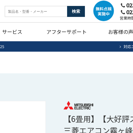
02
02
ンク
暖房機器
ガ
営業時間
サービス
アフターサポート
お客様の
燥機
トイレリフォーム
キ
25
対応
ホームタンク清掃・点検
エアコン清掃・点検
住宅用太陽光
法
ュート
ンク
暖房機器
ガ
蓄電池システム
蓄
燥機
トイレリフォーム
キ
ホームタンク清掃・点検
エアコン清掃・点検
住宅用太陽光
法
ュート
蓄電池システム
蓄
【6畳用】【大好評
三菱エアコン霧ヶ峰ズ