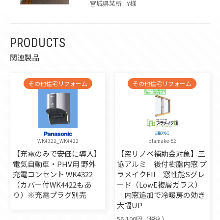
宮城県某所
Y様
PRODUCTS
関連製品
その他住宅リフォーム
その他住宅リフォーム
WK4322_WK4422
plamake-E2
【充電のみで安価に導入】
【窓リノベ補助金対象】三
電気自動車・PHV用 野外
協アルミ 後付樹脂内窓 プ
充電コンセント WK4322
ラメイクEII 窓性能Sグレ
（カバー付WK4422もあ
ード（LowE複層ガラス）
り）※充電プラグ別売
内窓追加で冷暖房の効き
大幅UP
56,100円（税込）