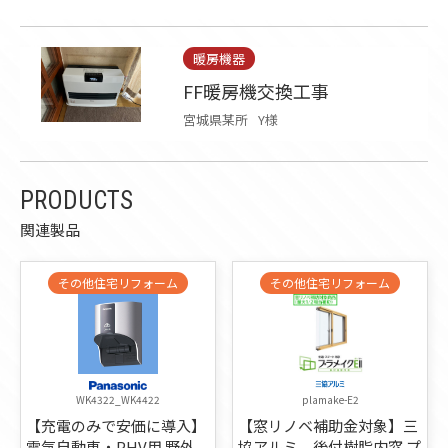
暖房機器
FF暖房機交換工事
宮城県某所
Y様
PRODUCTS
関連製品
その他住宅リフォーム
その他住宅リフォーム
WK4322_WK4422
plamake-E2
【充電のみで安価に導入】
【窓リノベ補助金対象】三
電気自動車・PHV用 野外
協アルミ 後付樹脂内窓 プ